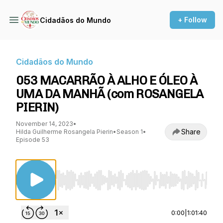
+ Follow
Cidadãos do Mundo
Cidadãos do Mundo
053 MACARRÃO À ALHO E ÓLEO À
UMA DA MANHÃ (com ROSANGELA
PIERIN)
November 14, 2023
•
Share
Hilda Guilherme Rosangela Pierin
•
Season 1
•
Episode 53
Use Left/Right to seek, Home/End to jump to st
0:00
|
1:01:40