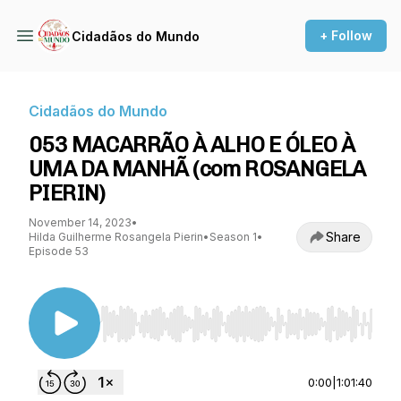
+ Follow
Cidadãos do Mundo
Cidadãos do Mundo
053 MACARRÃO À ALHO E ÓLEO À
UMA DA MANHÃ (com ROSANGELA
PIERIN)
November 14, 2023
•
Share
Hilda Guilherme Rosangela Pierin
•
Season 1
•
Episode 53
Use Left/Right to seek, Home/End to jump to st
0:00
|
1:01:40