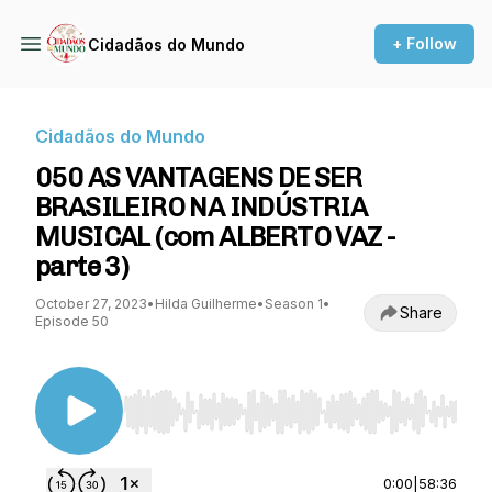
+ Follow
Cidadãos do Mundo
Cidadãos do Mundo
050 AS VANTAGENS DE SER
BRASILEIRO NA INDÚSTRIA
MUSICAL (com ALBERTO VAZ -
parte 3)
October 27, 2023
•
Hilda Guilherme
•
Season 1
•
Share
Episode 50
Use Left/Right to seek, Home/End to jump to st
0:00
|
58:36