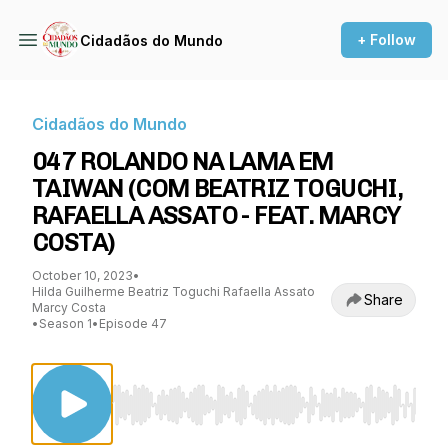
+ Follow
Cidadãos do Mundo
Cidadãos do Mundo
047 ROLANDO NA LAMA EM
TAIWAN (COM BEATRIZ TOGUCHI,
RAFAELLA ASSATO - FEAT. MARCY
COSTA)
October 10, 2023
•
Hilda Guilherme Beatriz Toguchi Rafaella Assato
Share
Marcy Costa
•
Season 1
•
Episode 47
Use Left/Right to seek, Home/End to jump to st