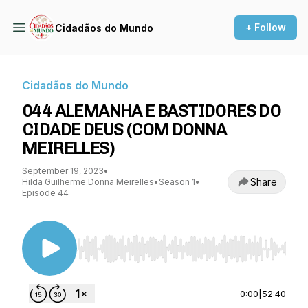
+ Follow
Cidadãos do Mundo
Cidadãos do Mundo
044 ALEMANHA E BASTIDORES DO
CIDADE DEUS (COM DONNA
MEIRELLES)
September 19, 2023
•
Share
Hilda Guilherme Donna Meirelles
•
Season 1
•
Episode 44
Use Left/Right to seek, Home/End to jump to st
0:00
|
52:40