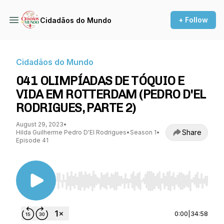
+ Follow
Cidadãos do Mundo
Cidadãos do Mundo
041 OLIMPÍADAS DE TÓQUIO E
VIDA EM ROTTERDAM (PEDRO D'EL
RODRIGUES, PARTE 2)
August 29, 2023
•
Share
Hilda Guilherme Pedro D'El Rodrigues
•
Season 1
•
Episode 41
Use Left/Right to seek, Home/End to jump to st
0:00
|
34:58