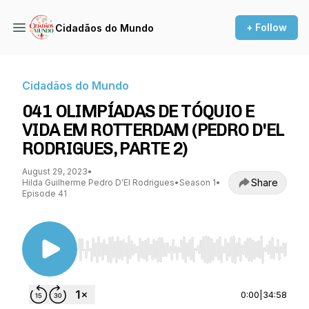
+ Follow
Cidadãos do Mundo
Cidadãos do Mundo
041 OLIMPÍADAS DE TÓQUIO E
VIDA EM ROTTERDAM (PEDRO D'EL
RODRIGUES, PARTE 2)
August 29, 2023
•
Share
Hilda Guilherme Pedro D'El Rodrigues
•
Season 1
•
Episode 41
Use Left/Right to seek, Home/End to jump to st
0:00
|
34:58