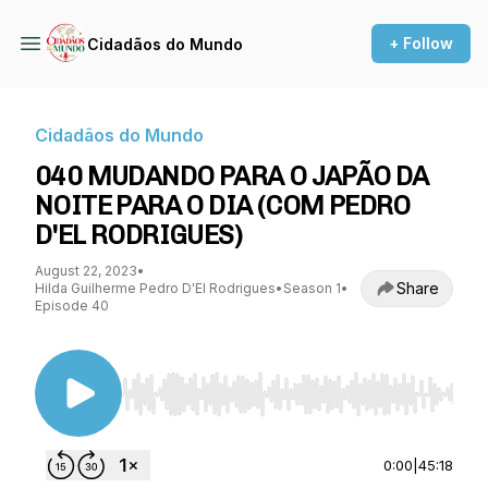
+ Follow
Cidadãos do Mundo
Cidadãos do Mundo
040 MUDANDO PARA O JAPÃO DA
NOITE PARA O DIA (COM PEDRO
D'EL RODRIGUES)
August 22, 2023
•
Share
Hilda Guilherme Pedro D'El Rodrigues
•
Season 1
•
Episode 40
Use Left/Right to seek, Home/End to jump to st
0:00
|
45:18