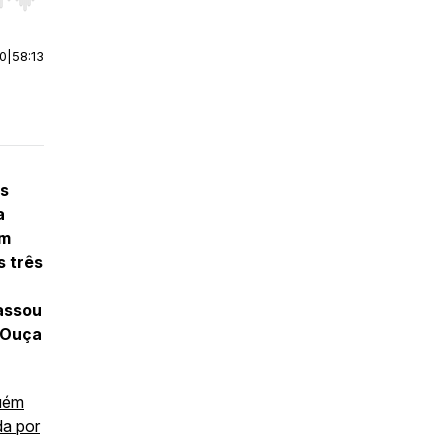
r end. Hold shift to jump forward or backward.
00
|
58:13
as
a
em
s três
assou
! Ouça
guém
da por