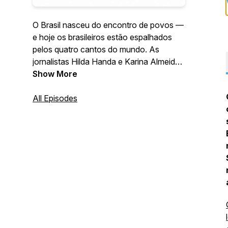
O Brasil nasceu do encontro de povos —
e hoje os brasileiros estão espalhados
pelos quatro cantos do mundo. As
jornalistas Hilda Handa e Karina Almeida
compartilham suas histórias de imigração
Show More
e recebem outros brazucas para
conversas cheias de experiências,
All Episodes
desafios, cultura e descobertas. Um
podcast para quem vive longe, mas
nunca deixou de carregar o Brasil
consigo.