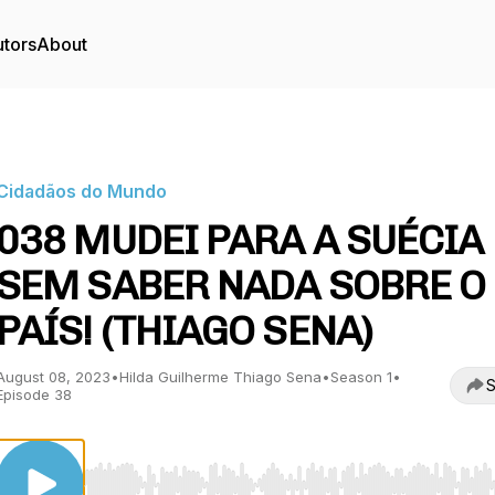
utors
About
Cidadãos do Mundo
038 MUDEI PARA A SUÉCIA
SEM SABER NADA SOBRE O
PAÍS! (THIAGO SENA)
August 08, 2023
•
Hilda Guilherme Thiago Sena
•
Season 1
•
S
Episode 38