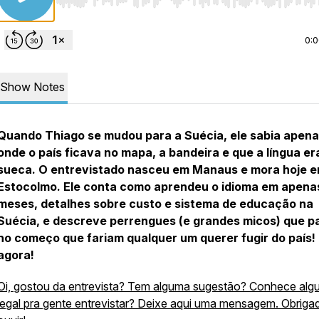
Use Left/Right to seek, Home/End to jump to start o
0:
Show Notes
Quando Thiago se mudou para a Suécia, ele sabia apen
onde o país ficava no mapa, a bandeira e que a língua er
sueca. O entrevistado nasceu em Manaus e mora hoje 
Estocolmo. Ele conta como aprendeu o idioma em apena
meses, detalhes sobre custo e sistema de educação na
Suécia, e descreve perrengues (e grandes micos) que p
no começo que fariam qualquer um querer fugir do país
agora!
Oi, gostou da entrevista? Tem alguma sugestão? Conhece al
legal pra gente entrevistar? Deixe aqui uma mensagem. Obriga